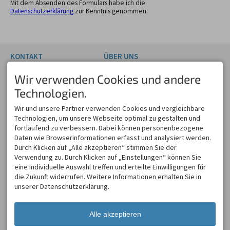
Mit dem Absenden des Formulars habe ich die
Datenschutzerklärung
zur Kenntnis genommen.
KONTAKT
ÜBER UNS
ConceptStark
ConceptStark ist Premium
Wir verwenden Cookies und andere
Cornel Scheuerl
Tramino Service Provider.
Weststraße 37
Das Team besteht aus
Technologien.
87561 Oberstdorf
ehemaligen Mitarbeitern von
DEUTSCHLAND
Tramino und bietet seit
Wir und unsere Partner verwenden Cookies und vergleichbare
Tel.
+49 8326 997 95 90
Dezember 2024
Technologien, um unsere Webseite optimal zu gestalten und
support@conceptstark.com
Serviceleistungen auf Basis
fortlaufend zu verbessern. Dabei können personenbezogene
der Tramino-Software für
Daten wie Browserinformationen erfasst und analysiert werden.
Bestands- und Neukunden
Durch Klicken auf „Alle akzeptieren“ stimmen Sie der
an.
Verwendung zu. Durch Klicken auf „Einstellungen“ können Sie
SUPPORT
TELEFONISCHE
eine individuelle Auswahl treffen und erteilte Einwilligungen für
SUPPORTZEITEN
die Zukunft widerrufen. Weitere Informationen erhalten Sie in
Haben Sie ein Konto und
unserer Datenschutzerklärung.
eine Frage zu unserem
Mo - Fr
09:00-12:00
und
14:00-17:00
System? Kontaktieren Sie
uns unter
Sa, So
geschlossen
support@conceptstark.com
Alle akzeptieren
oder nutzen Sie das