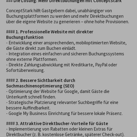
###
Die Lösung: Mehr Direktbuchungen mit ConceptStark
ConceptStark hilft Gastgebern dabei, unabhängiger von
Buchungsplattformen zu werden und mehr Direktbuchungen
über die eigene Website zu generieren – ohne hohe Provisionen.
####
1. Professionelle Website mit direkter
Buchungsfunktion
- Entwicklung einer ansprechenden, mobiloptimierten Website,
die Gäste direkt zum Buchen einlädt.
- Integration eines einfachen und sicheren Buchungssystems
ohne externe Plattformen.
- Direkte Zahlungsabwicklung mit Kreditkarte, PayPal oder
Sofortüberweisung.
####
2. Bessere Sichtbarkeit durch
Suchmaschinenoptimierung (SEO)
- Optimierung der Website für Google, damit Gäste die
Unterkunft schnell finden.
- Strategische Platzierung relevanter Suchbegriffe für eine
bessere Auffindbarkeit.
- Google My Business Einrichtung für bessere lokale Präsenz.
####
3. Attraktive Direktbucher-Vorteile für Gäste
- Implementierung von Rabatten oder kleinen Extras für
Direktbucher (z. B. kostenlose Getränke, späterer Check-out).