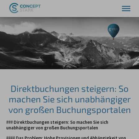
Service
Software
Kontakt
Support
Ressourcen
Direktbuchungen steigern: So
machen Sie sich unabhängiger
von großen Buchungsportalen
###
Direktbuchungen steigern: So machen Sie sich
unabhängiger von großen Buchungsportalen
####
Das Problem: Hohe Provisionen und Abhängigkeit von