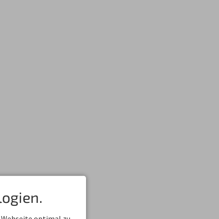
ogien.
d Belegungsplan.
 Webseite optimal zu