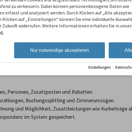
erte Zeiträume und Bedingungen einstellbar inkl. Buchungs
aufend zu verbessern. Dabei können personenbezogene Daten wie
ngen und Anfrageformularen in die Buchungsstrecke.
 erfasst und analysiert werden. Durch Klicken auf „Alle akzepti
 Klicken auf „Einstellungen“ können Sie eine individuelle Auswahl 
sbestätigung
ie Zukunft widerrufen. Weitere Informationen erhalten Sie in unser
g.
rkeiten auf Kontingent- oder Wohnungsbasis.
Nur notwendige akzeptieren
All
on Mindestaufenthalten und Buchungen durch Drag & Drop.
ourcen wie Fahrräder oder Parkplätze.
Einstellungen
·
Datenschu
und Veranstaltungen darstellbar.
en, Personen, Zusatzposten und Rabatten.
Anzahlungen, Buchungssplitting und Zimmerumzügen.
hnung und Möglichkeit, Zusatzleistungen wie Kurbeiträge a
respondenz im System gespeichert.