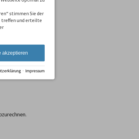
codes
eren“ stimmen Sie der
treffen und erteilte
er
e akzeptieren
tzerklärung
·
Impressum
bzurechnen.