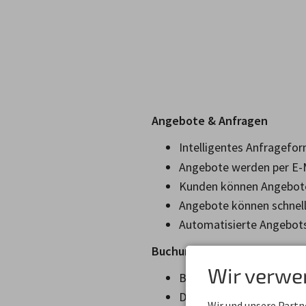
Angebote & Anfragen
Intelligentes Anfragefor
Angebote werden per E-M
Kunden können Angebote
Angebote können schnel
Automatisierte Angebot
Buchungsstrecke
Wir verwe
Blitzschnelle Buchungsp
Darstellung von Kategor
Wir und unsere Part