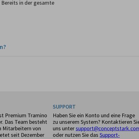
 Bereits in der gesamte
en?
SUPPORT
ist Premium Tramino
Haben Sie ein Konto und eine Frage
er. Das Team besteht
zu unserem System? Kontaktieren Si
 Mitarbeitern von
uns unter
support@conceptstark.co
etet seit Dezember
oder nutzen Sie das
Support-