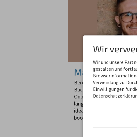
Wir verwe
Wir und unsere Part
gestalten und fortl
Max Brutscher
Browserinformationen
Bereits bei Tramino hat si
Verwendung zu. Durch
Buchungsmanagements und
Einwilligungen für d
Datenschutzerklärun
Onboarding von Gastgeber
langjährige Erfahrung an de
ideale Ansprechpartner für
booking.com, Airbnb so