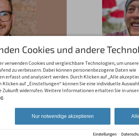
nden Cookies und andere Technol
ner verwenden Cookies und vergleichbare Technologien, um unsere
aufend zu verbessern. Dabei können personenbezogene Daten wie
Marzel Renn
 erfasst und analysiert werden. Durch Klicken auf „Alle akzepti
ch Max um dem Setup des
 Klicken auf „Einstellungen“ können Sie eine individuelle Auswahl 
 damit um das
ie Zukunft widerrufen. Weitere Informationen erhalten Sie in unser
g.
n gekümmert. Durch seine
r Rezeption ist er der
 Fragen rund um
Nur notwendige akzeptieren
All
Einstellungen
·
Datenschu